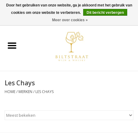
Door het gebruiken van onze website, ga je akkoord met het gebruik van
cookies om onze website te verbeteren.
Dit bericht verbergen
0 Artikelen - €0,00
Meer over cookies »
Home
Wijn
Whisky
Les Chays
Gin & Tonic
HOME
/
MERKEN
/
LES CHAYS
Rum
Gedestilleerd
Alcoholvrij