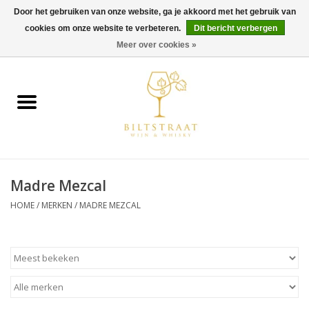
Door het gebruiken van onze website, ga je akkoord met het gebruik van
cookies om onze website te verbeteren.
Dit bericht verbergen
0 Artikelen - €0,00
Meer over cookies »
Home
Wijn
Whisky
Madre Mezcal
Gin & Tonic
HOME
/
MERKEN
/
MADRE MEZCAL
Rum
Gedestilleerd
Alcoholvrij