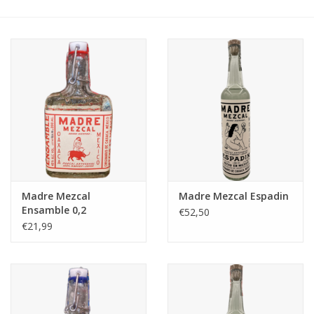
Accessoires
Relatiegeschenken
Sake
Bier
Acties
Madre Mezcal
Madre Mezcal Espadin
Ensamble 0,2
€52,50
Over ons
€21,99