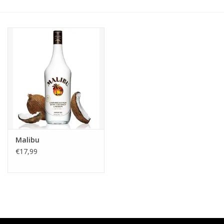
Accessoires
Relatiegeschenken
Sake
Bier
Acties
Malibu
€17,99
Over ons