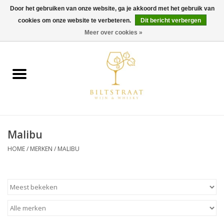
Door het gebruiken van onze website, ga je akkoord met het gebruik van
cookies om onze website te verbeteren.
Dit bericht verbergen
0 Artikelen - €0,00
Meer over cookies »
Home
Wijn
Whisky
Malibu
Gin & Tonic
HOME
/
MERKEN
/
MALIBU
Rum
Gedestilleerd
Alcoholvrij