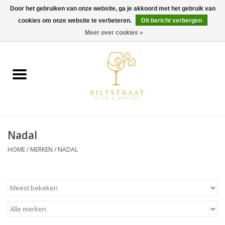
Door het gebruiken van onze website, ga je akkoord met het gebruik van
cookies om onze website te verbeteren.
Dit bericht verbergen
0 Artikelen - €0,00
Meer over cookies »
Home
Wijn
Whisky
Nadal
Gin & Tonic
HOME
/
MERKEN
/
NADAL
Rum
Gedestilleerd
Alcoholvrij