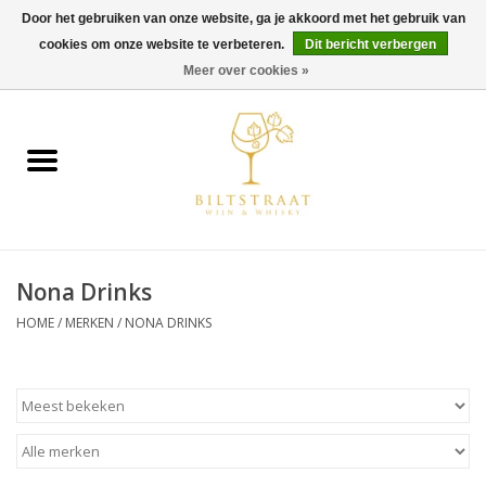
Door het gebruiken van onze website, ga je akkoord met het gebruik van
cookies om onze website te verbeteren.
Dit bericht verbergen
0 Artikelen - €0,00
Meer over cookies »
Home
Wijn
Whisky
Nona Drinks
Gin & Tonic
HOME
/
MERKEN
/
NONA DRINKS
Rum
Gedestilleerd
Alcoholvrij