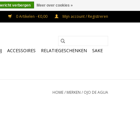
bericht verbergen
Meer over cookies »
0 Artikelen - €0,00
Mijn account / Registreren
J
ACCESSOIRES
RELATIEGESCHENKEN
SAKE
HOME
/
MERKEN
/
OJO DE AGUA