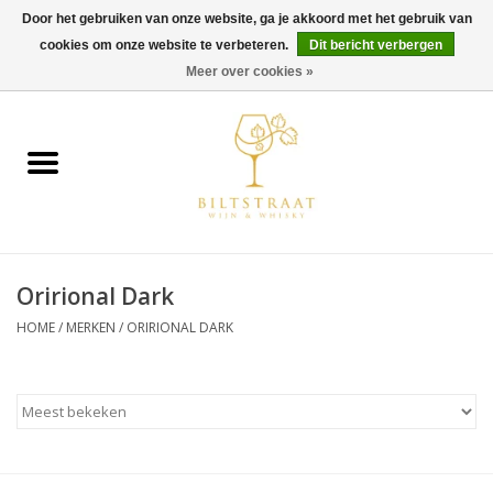
Door het gebruiken van onze website, ga je akkoord met het gebruik van
cookies om onze website te verbeteren.
Dit bericht verbergen
0 Artikelen - €0,00
Meer over cookies »
Home
Wijn
Whisky
Orirional Dark
Gin & Tonic
HOME
/
MERKEN
/
ORIRIONAL DARK
Rum
Gedestilleerd
Alcoholvrij