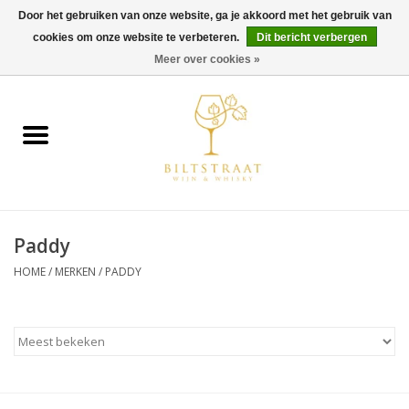
Door het gebruiken van onze website, ga je akkoord met het gebruik van
cookies om onze website te verbeteren.
Dit bericht verbergen
0 Artikelen - €0,00
Meer over cookies »
Home
Wijn
Whisky
Paddy
Gin & Tonic
HOME
/
MERKEN
/
PADDY
Rum
Gedestilleerd
Alcoholvrij