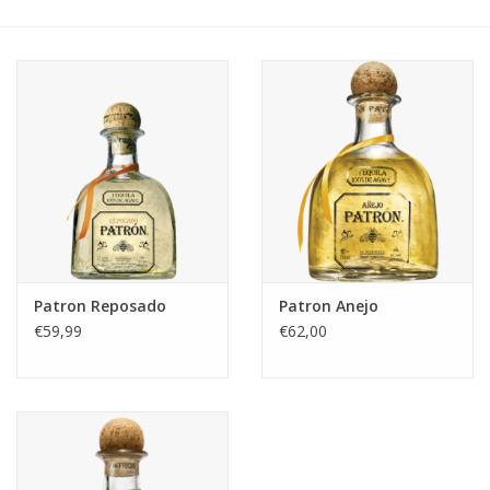
Accessoires
Relatiegeschenken
Sake
Bier
Acties
Patron Reposado
Patron Anejo
€59,99
€62,00
Over ons