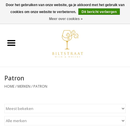
Door het gebruiken van onze website, ga je akkoord met het gebruik van
cookies om onze website te verbeteren.
Dit bericht verbergen
0 Artikelen - €0,00
Meer over cookies »
Home
Wijn
Whisky
Patron
Gin & Tonic
HOME
/
MERKEN
/
PATRON
Rum
Gedestilleerd
Alcoholvrij