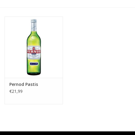
Accessoires
Relatiegeschenken
Sake
Bier
Acties
Pernod Pastis
€21,99
Over ons