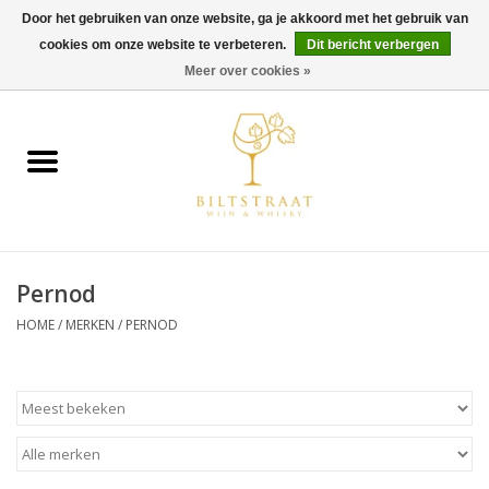
Door het gebruiken van onze website, ga je akkoord met het gebruik van
cookies om onze website te verbeteren.
Dit bericht verbergen
0 Artikelen - €0,00
Meer over cookies »
Home
Wijn
Whisky
Pernod
Gin & Tonic
HOME
/
MERKEN
/
PERNOD
Rum
Gedestilleerd
Alcoholvrij