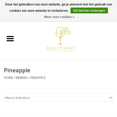
Door het gebruiken van onze website, ga je akkoord met het gebruik van
cookies om onze website te verbeteren.
Dit bericht verbergen
0 Artikelen - €0,00
Meer over cookies »
Home
Wijn
Whisky
Pineapple
Gin & Tonic
HOME
/
MERKEN
/
PINEAPPLE
Rum
Gedestilleerd
Alcoholvrij