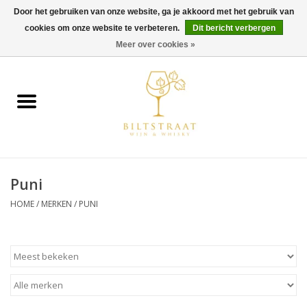
Door het gebruiken van onze website, ga je akkoord met het gebruik van
cookies om onze website te verbeteren.
Dit bericht verbergen
0 Artikelen - €0,00
Meer over cookies »
Home
Wijn
Whisky
Puni
Gin & Tonic
HOME
/
MERKEN
/
PUNI
Rum
Gedestilleerd
Alcoholvrij