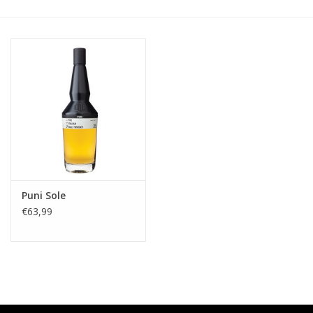
Accessoires
Relatiegeschenken
Sake
Bier
Acties
Puni Sole
€63,99
Over ons