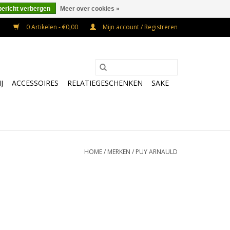
bericht verbergen
Meer over cookies »
0 Artikelen - €0,00
Mijn account / Registreren
J
ACCESSOIRES
RELATIEGESCHENKEN
SAKE
HOME
/
MERKEN
/
PUY ARNAULD