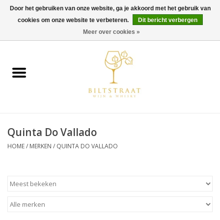
Door het gebruiken van onze website, ga je akkoord met het gebruik van
cookies om onze website te verbeteren.
Dit bericht verbergen
0 Artikelen - €0,00
Meer over cookies »
Home
Wijn
Whisky
Quinta Do Vallado
Gin & Tonic
HOME
/
MERKEN
/
QUINTA DO VALLADO
Rum
Gedestilleerd
Alcoholvrij