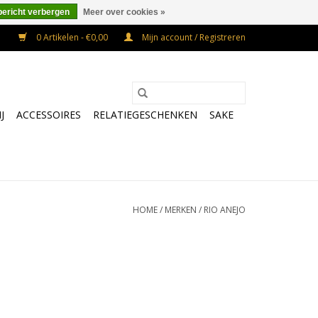
bericht verbergen
Meer over cookies »
0 Artikelen - €0,00
Mijn account / Registreren
J
ACCESSOIRES
RELATIEGESCHENKEN
SAKE
HOME
/
MERKEN
/
RIO ANEJO