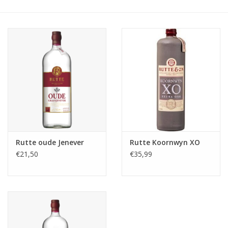
Accessoires
Relatiegeschenken
Sake
Bier
Acties
Rutte oude Jenever
Rutte Koornwyn XO
€21,50
€35,99
Over ons