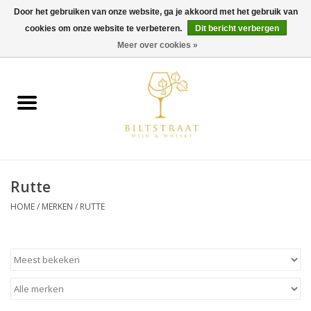
Door het gebruiken van onze website, ga je akkoord met het gebruik van
cookies om onze website te verbeteren.
Dit bericht verbergen
0 Artikelen - €0,00
Meer over cookies »
Home
Wijn
Whisky
Rutte
Gin & Tonic
HOME
/
MERKEN
/
RUTTE
Rum
Gedestilleerd
Alcoholvrij