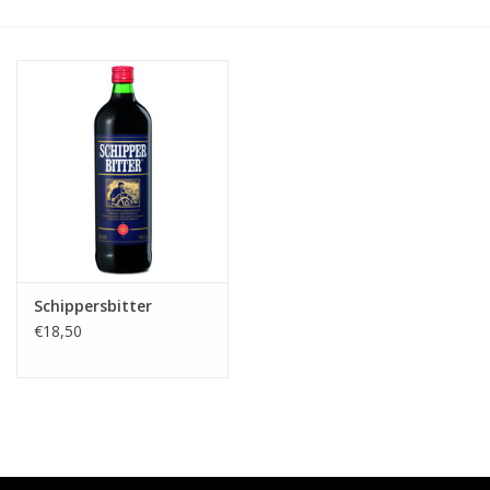
Accessoires
Relatiegeschenken
Sake
Bier
Acties
Schippersbitter
€18,50
Over ons