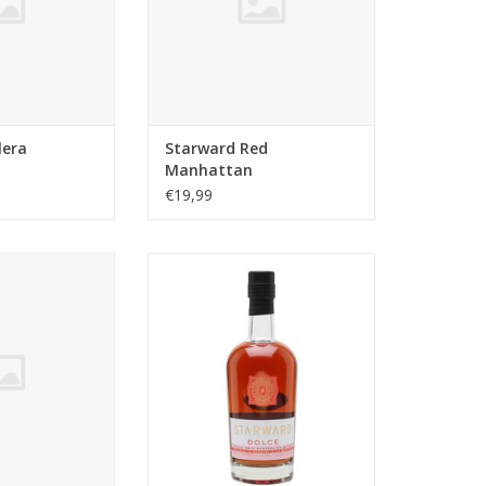
lera
Starward Red
Manhattan
€19,99
Old Fashion
Een Starward waar er maar 4800
van gemaakt zijn! Twee keer
N WINKELWAGEN
gedestilleerd en gerijpt op rode
wijn vaten uit de buurt met een
finish in dessertwijn vaten.
Gedroogd fruit, marsepein en
een zoetje.