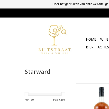
Door het gebruiken van onze website, ga
HOME
WIJN
BIER
ACTIES
Starward
De rode wijnvaten uit
samen met het gerookt
Schotland. Het rode f
Min: €
0
Max: €
150
wijnvaten gaat gewe
met het gerookte van