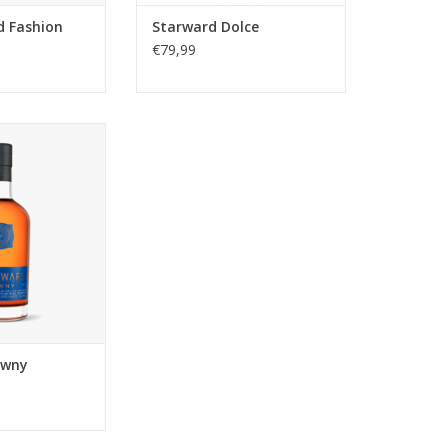
d Fashion
Starward Dolce
€79,99
aten zitten zo
el smaakvol door
 geweven. Een
ader!
awny