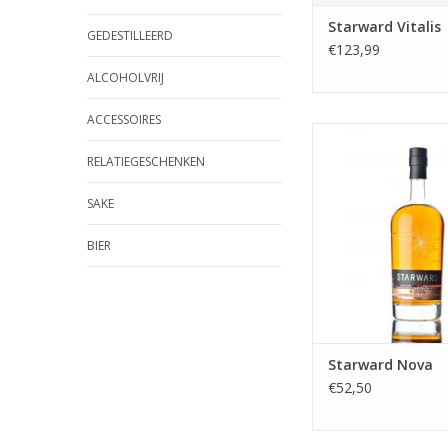
Starward Vitalis
GEDESTILLEERD
€123,99
ALCOHOLVRIJ
ACCESSOIRES
De Nova heeft alleen
rode wijn vaten van A
RELATIEGESCHENKEN
shiraz, cabernet sa
pinot noir. Karamel, r
SAKE
vanille en wat kruidig
je er in terug kan
BIER
Starward Nova
€52,50