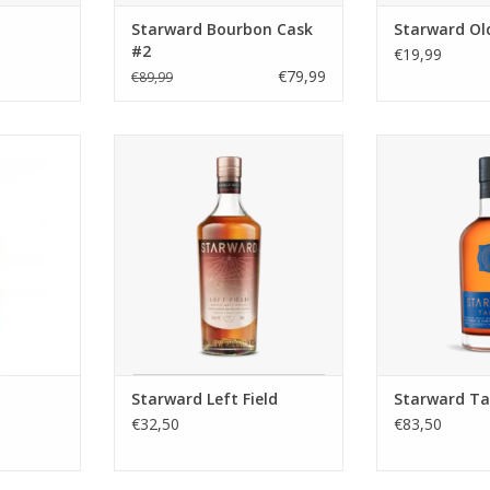
Starward Bourbon Cask
Starward Ol
#2
€19,99
€79,99
€89,99
 gelegen in
Deze Australische Single Malt
Wow! De portv
ustralische
heeft zijn mooie kleur gekregen
subtiel maar he
uvignon en
van de wijnvaten maar hij in heeft
de Starward
ode besjes,
mogen rusten. Dit geeft hem ook
aanr
heid is wat
zijn fantastische fruittonen met
 vinden.
wat subtiele vanille in de
achtergrond. Een Single Malt om
trots op te zijn.d
TOEVOEGEN AAN WINKELWAGEN
Starward Left Field
Starward T
€32,50
€83,50