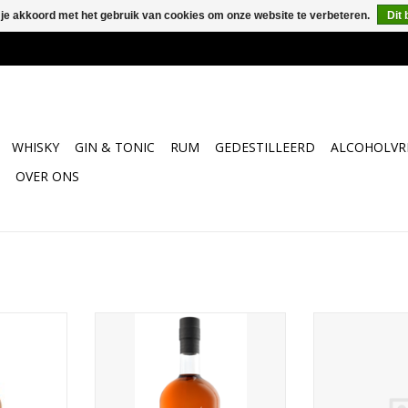
 je akkoord met het gebruik van cookies om onze website te verbeteren.
Dit 
WHISKY
GIN & TONIC
RUM
GEDESTILLEERD
ALCOHOLVRI
OVER ONS
 Australië
Gelegen op Amerikaans eiken,
Starwar
e uit Islay,
shiraz- én cabernet sauvignon-
ruit van de
vaten. Dit geeft de Starward
ldig samen
Fortis zijn mooie amber kleur en
 de Islay-
smaken als vanille en veel rood