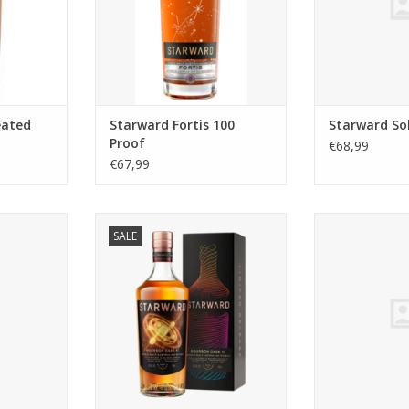
 rijpe rode
fruit! Vol en zacht.
rook.
eated
Starward Fortis 100
Starward So
Proof
€68,99
€67,99
lis
Starward Bourbon Cask #2
Starward 
SALE
TOEVOEGEN AA