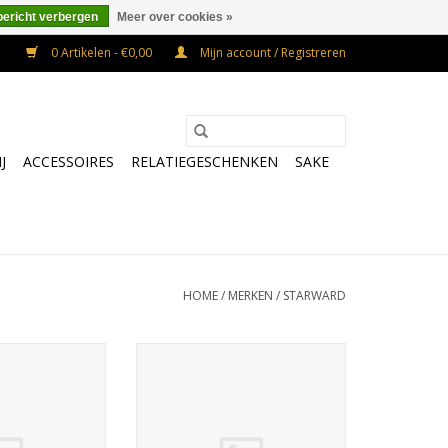
bericht verbergen
Meer over cookies »
0 Artikelen - €0,00
Mijn account / Registreren
J
ACCESSOIRES
RELATIEGESCHENKEN
SAKE
HOME
/
MERKEN
/
STARWARD
d Solera
Starward Red Manhattan
TOEVOEGEN AAN WINKELWAGEN