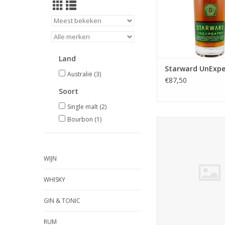
vaten. Tropisch fruit,
bessen en het 
Land
Starward UnExp
Australië
(3)
€87,50
Soort
Single malt
(2)
Bourbon
(1)
Starward Vita
WIJN
WHISKY
GIN & TONIC
RUM