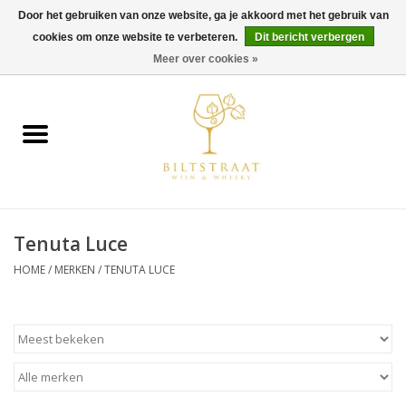
Door het gebruiken van onze website, ga je akkoord met het gebruik van
cookies om onze website te verbeteren.
Dit bericht verbergen
0 Artikelen - €0,00
Meer over cookies »
Home
Wijn
Whisky
Tenuta Luce
Gin & Tonic
HOME
/
MERKEN
/
TENUTA LUCE
Rum
Gedestilleerd
Alcoholvrij