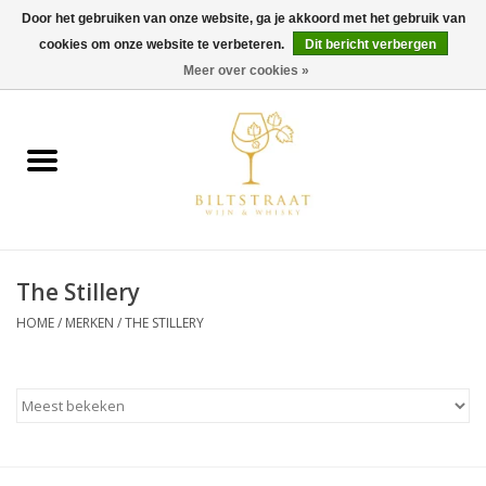
Door het gebruiken van onze website, ga je akkoord met het gebruik van
cookies om onze website te verbeteren.
Dit bericht verbergen
0 Artikelen - €0,00
Meer over cookies »
Home
Wijn
Whisky
The Stillery
Gin & Tonic
HOME
/
MERKEN
/
THE STILLERY
Rum
Gedestilleerd
Alcoholvrij