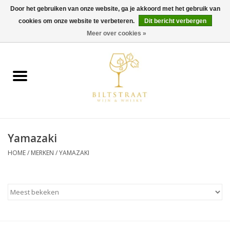
Door het gebruiken van onze website, ga je akkoord met het gebruik van
cookies om onze website te verbeteren.
Dit bericht verbergen
0 Artikelen - €0,00
Meer over cookies »
Home
Wijn
Whisky
Yamazaki
Gin & Tonic
HOME
/
MERKEN
/
YAMAZAKI
Rum
Gedestilleerd
Alcoholvrij