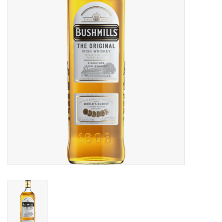
Accessoires
Relatiegeschenken
Sake
Bier
Acties
Over ons