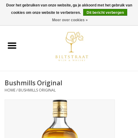
Door het gebruiken van onze website, ga je akkoord met het gebruik van
cookies om onze website te verbeteren.
Dit bericht verbergen
0 Artikelen - €0,00
Meer over cookies »
Home
Wijn
Whisky
Bushmills Original
Gin & Tonic
HOME
/
BUSHMILLS ORIGINAL
Rum
Gedestilleerd
Alcoholvrij