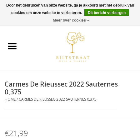
Door het gebruiken van onze website, ga je akkoord met het gebruik van
cookies om onze website te verbeteren.
Dit bericht verbergen
0 Artikelen - €0,00
Meer over cookies »
Home
Wijn
Whisky
Carmes De Rieussec 2022 Sauternes
Gin & Tonic
0,375
HOME
/
CARMES DE RIEUSSEC 2022 SAUTERNES 0,375
Rum
Gedestilleerd
€21,99
Alcoholvrij