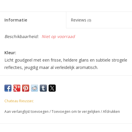
Accessoires
Informatie
Reviews
(0)
Relatiegeschenken
Beschikbaarheid:
Niet op voorraad
Sake
Kleur:
Licht goudgeel met een frisse, heldere glans en subtiele strogele
Bier
reflecties, jeugdig maar al verleidelijk aromatisch.
Geur:
Acties
In de neus opent Carmes de Rieussec 2022 met verfijnde
aroma’s van witte perzik, sappige peer en rijpe abrikoos. Subtiele
Over ons
tonen van acaciahoning, bloedsinaasappel en een vleugje vanille
Chateau Rieussec
geven de wijn extra diepte. Delicate hints van kamille, amandel
Aan verlanglijst toevoegen
/
Toevoegen om te vergelijken
/
Afdrukken
en zachte kruidigheid verraden de invloed van het eikenhout en
de elegante stijl van het huis Rieussec.