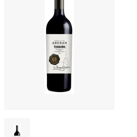
Accessoires
Relatiegeschenken
Sake
Bier
Acties
Over ons