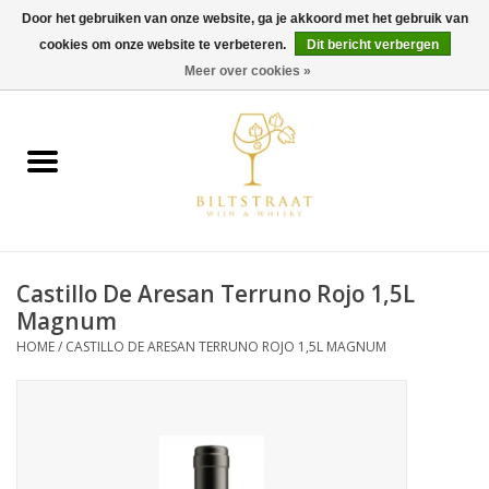
Door het gebruiken van onze website, ga je akkoord met het gebruik van
cookies om onze website te verbeteren.
Dit bericht verbergen
0 Artikelen - €0,00
Meer over cookies »
Home
Wijn
Whisky
Castillo De Aresan Terruno Rojo 1,5L
Gin & Tonic
Magnum
HOME
/
CASTILLO DE ARESAN TERRUNO ROJO 1,5L MAGNUM
Rum
Gedestilleerd
Alcoholvrij