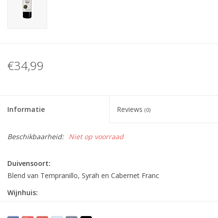
€34,99
Informatie
Reviews
(0)
Beschikbaarheid:
Niet op voorraad
Duivensoort:
Blend van Tempranillo, Syrah en Cabernet Franc
Wijnhuis:
Castillo de Aresan — biologisch gecertificeerd, gevestigd in
Castilla‑La Mancha, producent van terroir-gedreven wijnen met