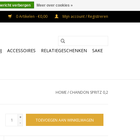
bericht verbergen
Meer over cookies »
0 Artikelen - €0,00
Mijn account / Registreren
J
ACCESSOIRES
RELATIEGESCHENKEN
SAKE
HOME
/
CHANDON SPRITZ 0,2
+
TOEVOEGEN AAN WINKELWAGEN
-