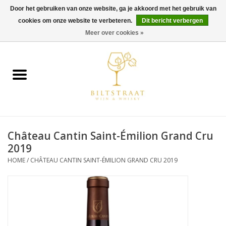
Door het gebruiken van onze website, ga je akkoord met het gebruik van
cookies om onze website te verbeteren.
Dit bericht verbergen
0 Artikelen - €0,00
Meer over cookies »
Home
Wijn
Whisky
Château Cantin Saint-Émilion Grand Cru
Gin & Tonic
2019
HOME
/
CHÂTEAU CANTIN SAINT-ÉMILION GRAND CRU 2019
Rum
Gedestilleerd
Alcoholvrij