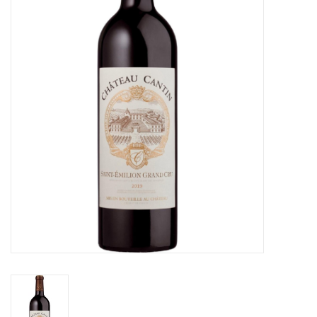
Accessoires
Relatiegeschenken
Sake
Bier
Acties
Over ons