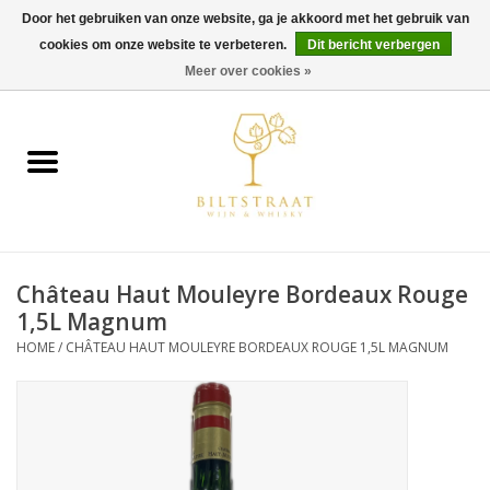
Door het gebruiken van onze website, ga je akkoord met het gebruik van
cookies om onze website te verbeteren.
Dit bericht verbergen
0 Artikelen - €0,00
Meer over cookies »
Home
Wijn
Whisky
Château Haut Mouleyre Bordeaux Rouge
Gin & Tonic
1,5L Magnum
HOME
/
CHÂTEAU HAUT MOULEYRE BORDEAUX ROUGE 1,5L MAGNUM
Rum
Gedestilleerd
Alcoholvrij