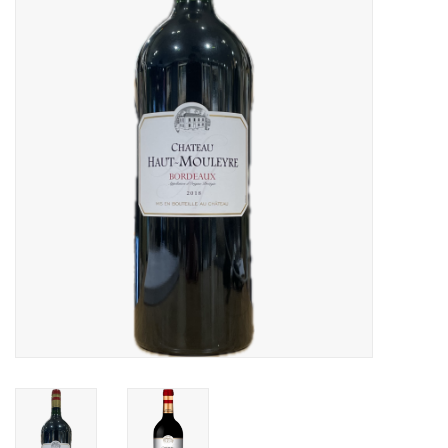
Accessoires
Relatiegeschenken
Sake
Bier
Acties
Over ons