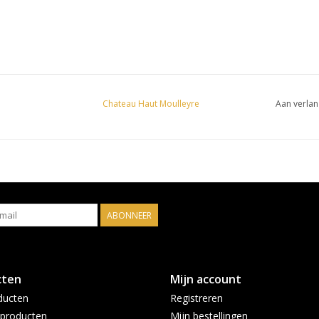
Chateau Haut Moulleyre
Aan verlan
ABONNEER
cten
Mijn account
ducten
Registreren
producten
Mijn bestellingen