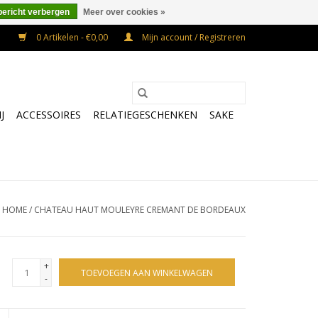
bericht verbergen
Meer over cookies »
0 Artikelen - €0,00
Mijn account / Registreren
J
ACCESSOIRES
RELATIEGESCHENKEN
SAKE
HOME
/
CHATEAU HAUT MOULEYRE CREMANT DE BORDEAUX
+
TOEVOEGEN AAN WINKELWAGEN
-