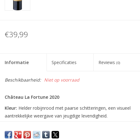
€39,99
Informatie
Specificaties
Reviews
(0)
Beschikbaarheid:
Niet op voorraad
Château La Fortune 2020
Kleur:
Helder robijnrood met paarse schitteringen, een visueel
aantrekkelijke weergave van jeugdige levendigheid.
Geur:
Fruitig boeket met aroma's van rode bessen, kersen,
bloemen en een hint van kruiden, verfrissend en uitnodigend.