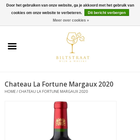
Door het gebruiken van onze website, ga je akkoord met het gebruik van
cookies om onze website te verbeteren.
Dit bericht verbergen
0 Artikelen - €0,00
Meer over cookies »
Home
Wijn
Whisky
Chateau La Fortune Margaux 2020
Gin & Tonic
HOME
/
CHATEAU LA FORTUNE MARGAUX 2020
Rum
Gedestilleerd
Alcoholvrij