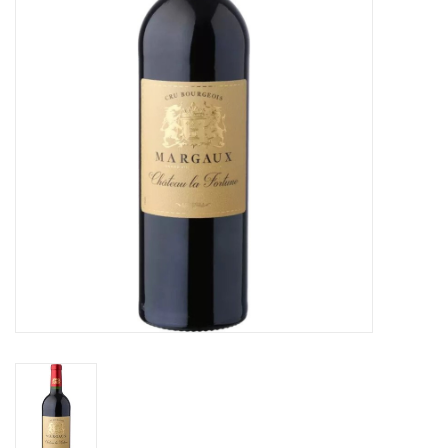
Accessoires
Relatiegeschenken
Sake
Bier
Acties
Over ons