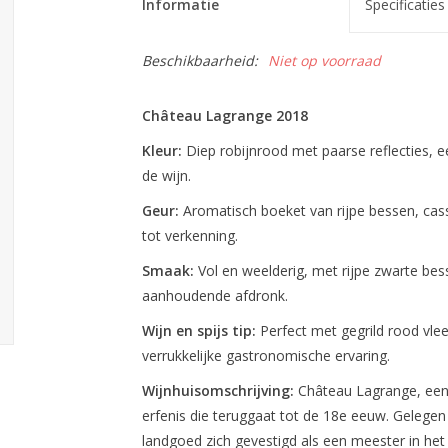
Informatie
Specificaties
Beschikbaarheid:
Niet op voorraad
Château Lagrange 2018
Kleur:
Diep robijnrood met paarse reflecties, een
de wijn.
Geur:
Aromatisch boeket van rijpe bessen, cassi
tot verkenning.
Smaak:
Vol en weelderig, met rijpe zwarte bess
aanhoudende afdronk.
Wijn en spijs tip:
Perfect met gegrild rood vle
verrukkelijke gastronomische ervaring.
Wijnhuisomschrijving:
Château Lagrange, een t
erfenis die teruggaat tot de 18e eeuw. Gelegen 
landgoed zich gevestigd als een meester in het 