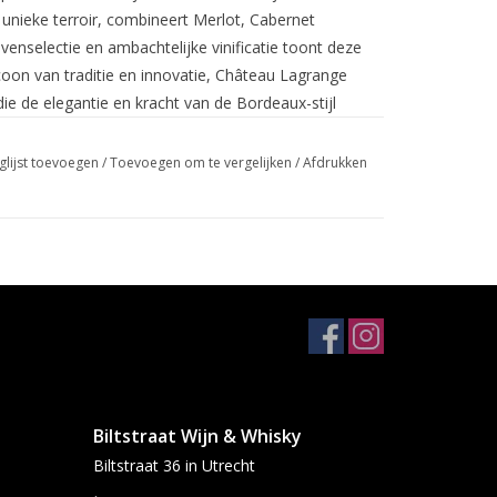
unieke terroir, combineert Merlot, Cabernet
venselectie en ambachtelijke vinificatie toont deze
icoon van traditie en innovatie, Château Lagrange
 die de elegantie en kracht van de Bordeaux-stijl
eau Lagrange in elke slok van deze uitstekende
glijst toevoegen
/
Toevoegen om te vergelijken
/
Afdrukken
Biltstraat Wijn & Whisky
Biltstraat 36 in Utrecht