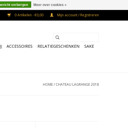
bericht verbergen
Meer over cookies »
0 Artikelen - €0,00
Mijn account / Registreren
J
ACCESSOIRES
RELATIEGESCHENKEN
SAKE
HOME
/
CHATEAU LAGRANGE 2018