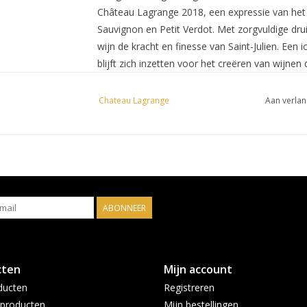
Château Lagrange 2018, een expressie van het 
Sauvignon en Petit Verdot. Met zorgvuldige drui
wijn de kracht en finesse van Saint-Julien. Een 
blijft zich inzetten voor het creëren van wijnen
belichamen. Ervaar de tijdloze charme van Chât
2018 jaargang.
Chateau Lagrange
Aan verlan
ABONNEER
cten
Mijn account
ducten
Registreren
producten
Mijn bestellingen