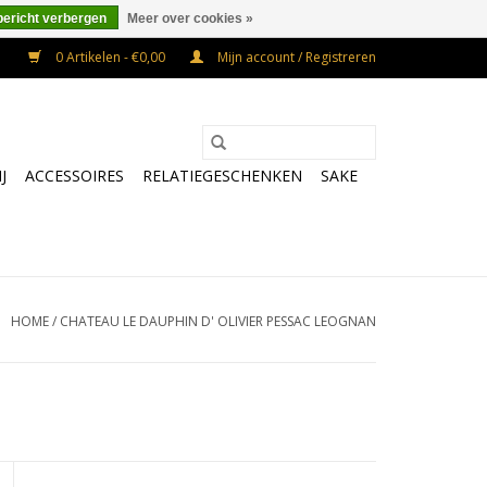
bericht verbergen
Meer over cookies »
0 Artikelen - €0,00
Mijn account / Registreren
J
ACCESSOIRES
RELATIEGESCHENKEN
SAKE
HOME
/
CHATEAU LE DAUPHIN D' OLIVIER PESSAC LEOGNAN