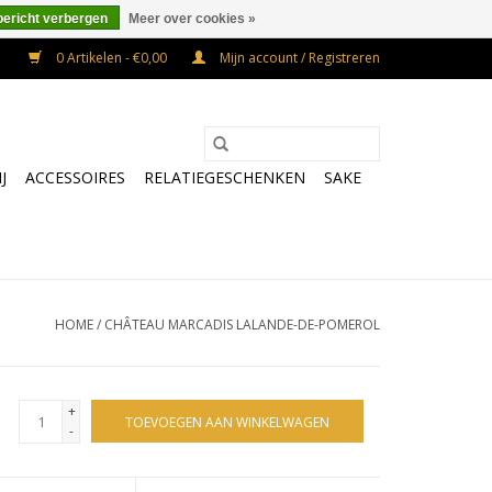
bericht verbergen
Meer over cookies »
0 Artikelen - €0,00
Mijn account / Registreren
J
ACCESSOIRES
RELATIEGESCHENKEN
SAKE
HOME
/
CHÂTEAU MARCADIS LALANDE-DE-POMEROL
+
TOEVOEGEN AAN WINKELWAGEN
-