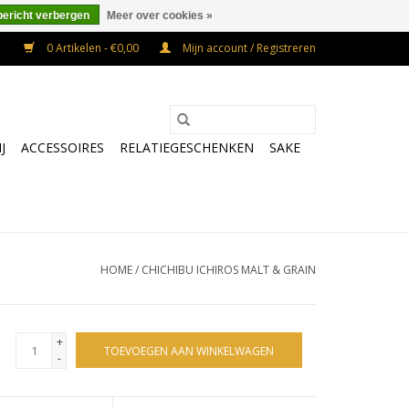
bericht verbergen
Meer over cookies »
0 Artikelen - €0,00
Mijn account / Registreren
J
ACCESSOIRES
RELATIEGESCHENKEN
SAKE
HOME
/
CHICHIBU ICHIROS MALT & GRAIN
+
TOEVOEGEN AAN WINKELWAGEN
-