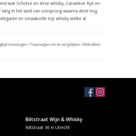
lend wat Schotse en Ierse whisky, Canadese Rye en
r lang in het land van oorsprong waarna deze nog
er elegante en smaakvolle top whisky welke al
glijst toevoegen
/
Toevoegen om te vergelijken
/
Afdrukken
n toffee gevolgd door vanille en citroenzest.
t in de aanzet toffee, geroosterde noten,
e peper. De afdronk is lang en ontwikkeld zich
igheid.
Biltstraat Wijn & Whisky
jving:
Biltstraat 36 in Utrecht