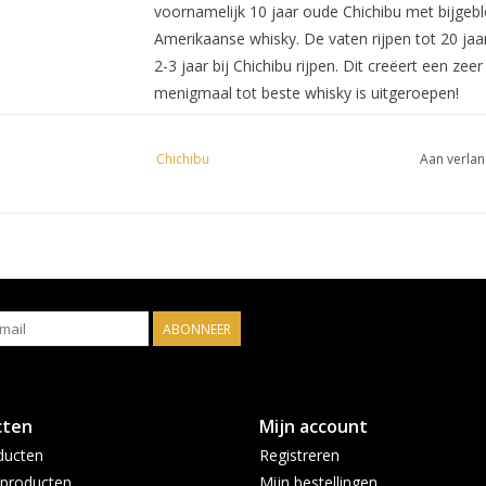
voornamelijk 10 jaar oude Chichibu met bijgeb
Amerikaanse whisky. De vaten rijpen tot 20 jaa
2-3 jaar bij Chichibu rijpen. Dit creëert een ze
menigmaal tot beste whisky is uitgeroepen!
Geur:
Chichibu
Aan verlan
In aanzet zoetige tonen van abrikoos, popcorn e
Smaak:
De whisky heeft een mooi zacht mondgevoel me
gingerbread, kerstcake en een kleine hint zwart
ABONNEER
zacht met tonen van honing en hele lichte kruid
cten
Mijn account
Distilleerderij omschri
ducten
Registreren
producten
Mijn bestellingen