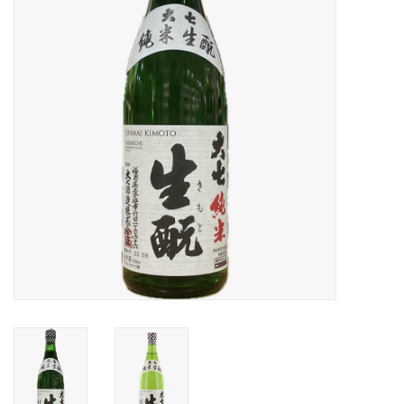
Accessoires
Relatiegeschenken
Sake
Bier
Acties
Over ons