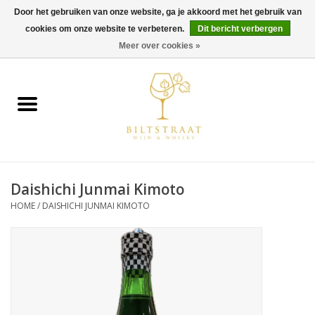
Door het gebruiken van onze website, ga je akkoord met het gebruik van
cookies om onze website te verbeteren.
Dit bericht verbergen
0 Artikelen - €0,00
Meer over cookies »
Home
Wijn
Whisky
Daishichi Junmai Kimoto
Gin & Tonic
HOME
/
DAISHICHI JUNMAI KIMOTO
Rum
Gedestilleerd
Alcoholvrij