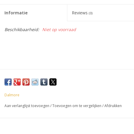
Accessoires
Informatie
Reviews
(0)
Relatiegeschenken
Beschikbaarheid:
Niet op voorraad
Sake
Bier
Acties
Dalmore
Over ons
Aan verlanglijst toevoegen
/
Toevoegen om te vergelijken
/
Afdrukken