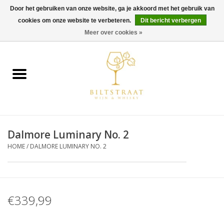
Door het gebruiken van onze website, ga je akkoord met het gebruik van
cookies om onze website te verbeteren.
Dit bericht verbergen
0 Artikelen - €0,00
Meer over cookies »
Home
Wijn
Whisky
Dalmore Luminary No. 2
Gin & Tonic
HOME
/
DALMORE LUMINARY NO. 2
Rum
Gedestilleerd
€339,99
Alcoholvrij