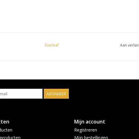
Everleaf
Aan verlan
ABONNEER
cten
Mijn account
ducten
Registreren
producten
Mijn bestellingen