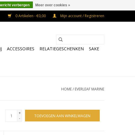
bericht verbergen
Meer over cookies »
0 Artikelen - €0,00
Mijn account / Registreren
J
ACCESSOIRES
RELATIEGESCHENKEN
SAKE
HOME
/
EVERLEAF MARINE
+
TOEVOEGEN AAN WINKELWAGEN
-