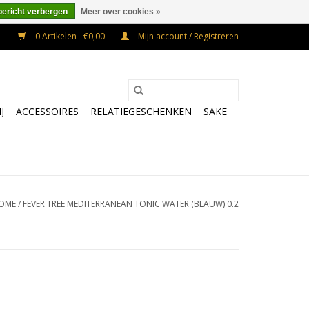
bericht verbergen
Meer over cookies »
0 Artikelen - €0,00
Mijn account / Registreren
J
ACCESSOIRES
RELATIEGESCHENKEN
SAKE
OME
/
FEVER TREE MEDITERRANEAN TONIC WATER (BLAUW) 0.2