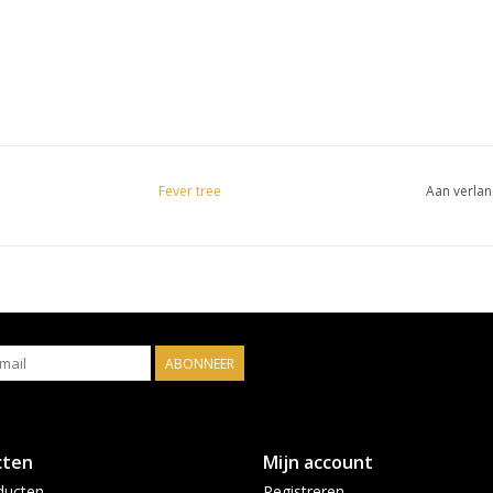
Fever tree
Aan verlan
ABONNEER
cten
Mijn account
ducten
Registreren