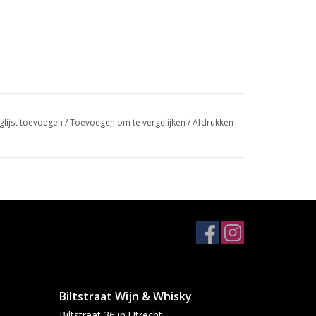
glijst toevoegen
/
Toevoegen om te vergelijken
/
Afdrukken
Biltstraat Wijn & Whisky
Biltstraat 36 in Utrecht