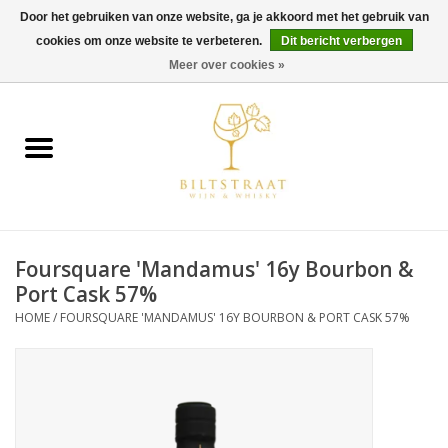
Door het gebruiken van onze website, ga je akkoord met het gebruik van
cookies om onze website te verbeteren.
Dit bericht verbergen
0 Artikelen - €0,00
Meer over cookies »
Home
Wijn
Whisky
Foursquare 'Mandamus' 16y Bourbon &
Gin & Tonic
Port Cask 57%
HOME
/
FOURSQUARE 'MANDAMUS' 16Y BOURBON & PORT CASK 57%
Rum
Gedestilleerd
Alcoholvrij