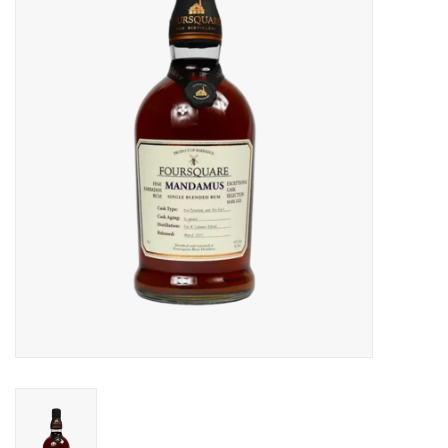
Accessoires
Relatiegeschenken
Sake
Bier
Acties
Over ons