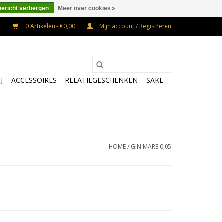
bericht verbergen
Meer over cookies »
0 Artikelen - €0,00
Mijn account / Registreren
J
ACCESSOIRES
RELATIEGESCHENKEN
SAKE
HOME
/
GIN MARE 0,05