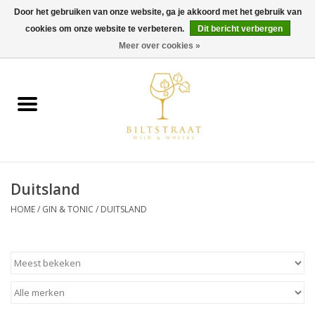
Door het gebruiken van onze website, ga je akkoord met het gebruik van
cookies om onze website te verbeteren.
Dit bericht verbergen
0 Artikelen - €0,00
Meer over cookies »
Home
Wijn
Whisky
Duitsland
Gin & Tonic
HOME
/
GIN & TONIC
/
DUITSLAND
Rum
Gedestilleerd
Alcoholvrij