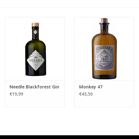
Accessoires
Relatiegeschenken
Sake
Bier
Acties
Needle Blackforest Gin
Monkey 47
€19,99
€43,50
Over ons