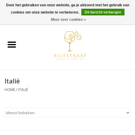
Door het gebruiken van onze website, ga je akkoord met het gebruik van
cookies om onze website te verbeteren.
Dit bericht verbergen
0 Artikelen - €0,00
Meer over cookies »
Home
Wijn
Whisky
Italië
Gin & Tonic
HOME
/
ITALIË
Rum
Gedestilleerd
Alcoholvrij