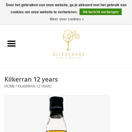
Door het gebruiken van onze website, ga je akkoord met het gebruik van
cookies om onze website te verbeteren.
Dit bericht verbergen
0 Artikelen - €0,00
Meer over cookies »
Home
Wijn
Whisky
Kilkerran 12 years
Gin & Tonic
HOME
/
KILKERRAN 12 YEARS
Rum
Gedestilleerd
Alcoholvrij