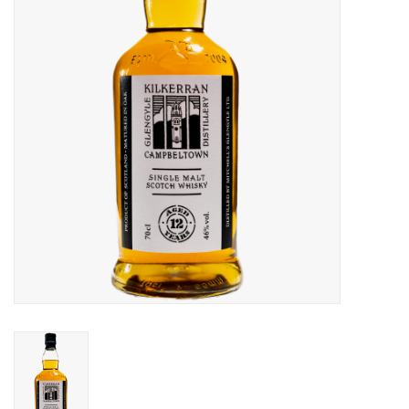
Accessoires
Relatiegeschenken
Sake
Bier
Acties
Over ons