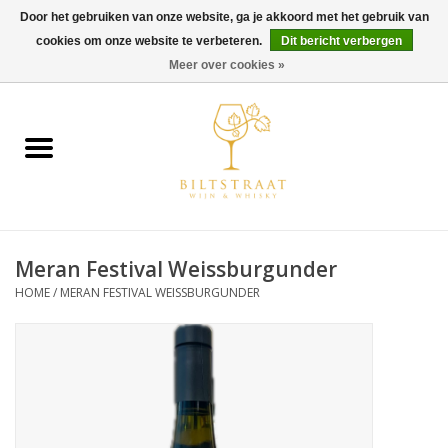
Door het gebruiken van onze website, ga je akkoord met het gebruik van
cookies om onze website te verbeteren.
Dit bericht verbergen
0 Artikelen - €0,00
Meer over cookies »
Home
Wijn
Whisky
Meran Festival Weissburgunder
Gin & Tonic
HOME
/
MERAN FESTIVAL WEISSBURGUNDER
Rum
Gedestilleerd
Alcoholvrij