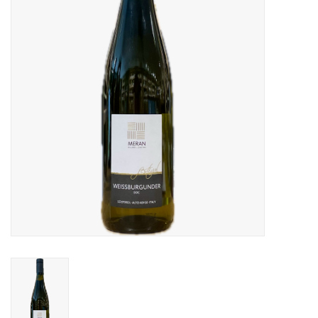
Accessoires
Relatiegeschenken
Sake
Bier
Acties
Over ons