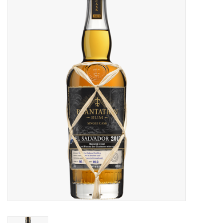
Accessoires
Relatiegeschenken
Sake
Bier
Acties
Over ons