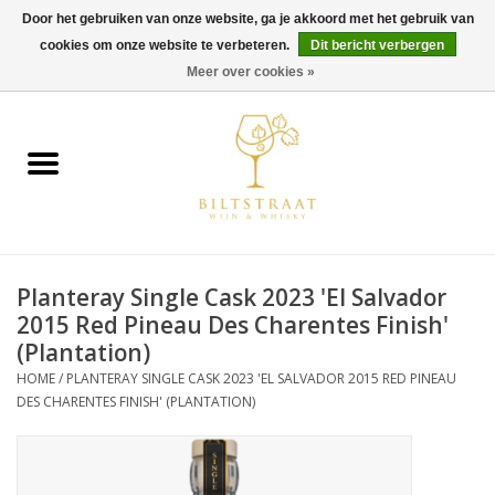
Door het gebruiken van onze website, ga je akkoord met het gebruik van
cookies om onze website te verbeteren.
Dit bericht verbergen
0 Artikelen - €0,00
Meer over cookies »
Home
Wijn
Whisky
Planteray Single Cask 2023 'El Salvador
Gin & Tonic
2015 Red Pineau Des Charentes Finish'
(Plantation)
Rum
HOME
/
PLANTERAY SINGLE CASK 2023 'EL SALVADOR 2015 RED PINEAU
DES CHARENTES FINISH' (PLANTATION)
Gedestilleerd
Alcoholvrij