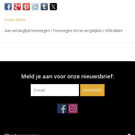
Wijnhuis: Ponte Villoni
Gebied: Veneto
Ponte Villoni
Land: Italië
Aan verlanglijst toevoegen
/
Toevoegen om te vergelijken
/
Afdrukken
Omschrijving:
De Ponte Villoni Prosecco is een elegante Extra Brut spumante.
De zachte bubbels ondersteunen het aangename frisse fruit
met een zachte afdronk. Een echte prijs- kwaliteit topper!
Meld je aan voor onze nieuwsbrief:
Kleur:
ABONNEER
Heel bleekgeel met een groene zweem.
Geur:
In de aanzet delicate neus van appel en peer gevolgd door witte
bloesem.