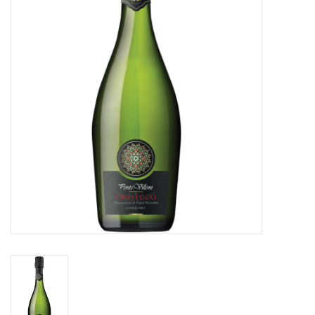
Accessoires
Relatiegeschenken
Sake
Bier
Acties
Over ons