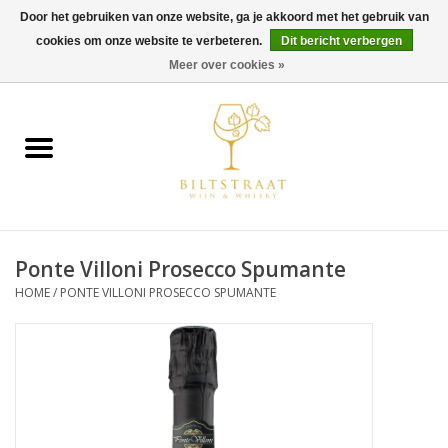
Door het gebruiken van onze website, ga je akkoord met het gebruik van
cookies om onze website te verbeteren.
Dit bericht verbergen
0 Artikelen - €0,00
Meer over cookies »
Home
Wijn
Whisky
Ponte Villoni Prosecco Spumante
Gin & Tonic
HOME
/
PONTE VILLONI PROSECCO SPUMANTE
Rum
Gedestilleerd
Alcoholvrij