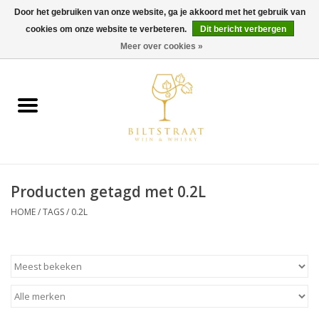
Door het gebruiken van onze website, ga je akkoord met het gebruik van
cookies om onze website te verbeteren.
Dit bericht verbergen
0 Artikelen - €0,00
Meer over cookies »
Home
Wijn
Whisky
Producten getagd met 0.2L
Gin & Tonic
HOME
/
TAGS
/
0.2L
Rum
Gedestilleerd
Alcoholvrij