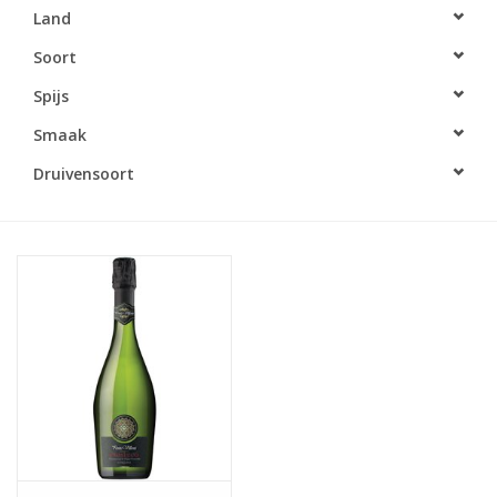
Land
Accessoires
Soort
Spijs
Relatiegeschenken
Smaak
Sake
Druivensoort
Bier
Acties
Over ons