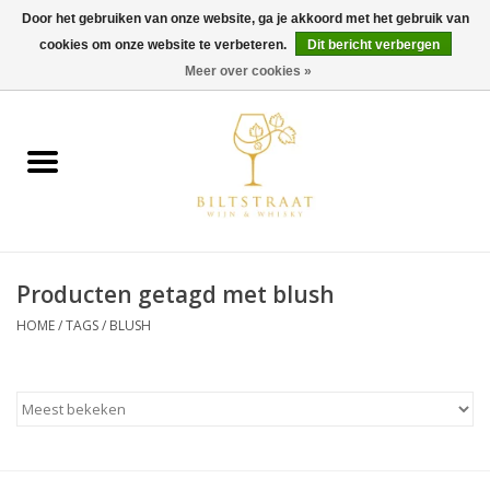
Door het gebruiken van onze website, ga je akkoord met het gebruik van
cookies om onze website te verbeteren.
Dit bericht verbergen
0 Artikelen - €0,00
Meer over cookies »
Home
Wijn
Whisky
Producten getagd met blush
Gin & Tonic
HOME
/
TAGS
/
BLUSH
Rum
Gedestilleerd
Alcoholvrij