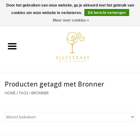
Door het gebruiken van onze website, ga je akkoord met het gebruik van
cookies om onze website te verbeteren.
Dit bericht verbergen
0 Artikelen - €0,00
Meer over cookies »
Home
Wijn
Whisky
Producten getagd met Bronner
Gin & Tonic
HOME
/
TAGS
/
BRONNER
Rum
Gedestilleerd
Alcoholvrij