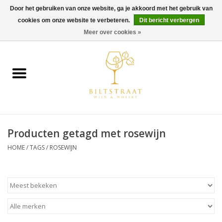
Door het gebruiken van onze website, ga je akkoord met het gebruik van
cookies om onze website te verbeteren.
Dit bericht verbergen
0 Artikelen - €0,00
Meer over cookies »
Home
Wijn
Whisky
Producten getagd met rosewijn
Gin & Tonic
HOME
/
TAGS
/
ROSEWIJN
Rum
Gedestilleerd
Alcoholvrij