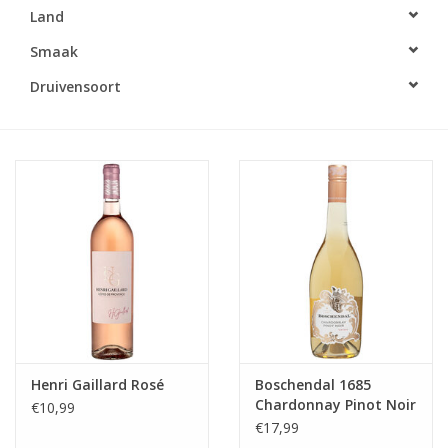
Land
Accessoires
Smaak
Druivensoort
Relatiegeschenken
Sake
Bier
Acties
Over ons
Henri Gaillard Rosé
Boschendal 1685
Chardonnay Pinot Noir
€10,99
€17,99