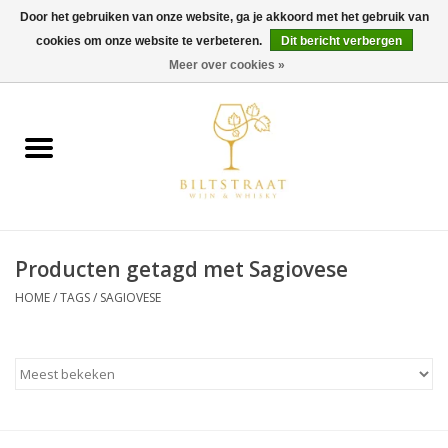
Door het gebruiken van onze website, ga je akkoord met het gebruik van
cookies om onze website te verbeteren.
Dit bericht verbergen
0 Artikelen - €0,00
Meer over cookies »
Home
Wijn
Whisky
Producten getagd met Sagiovese
Gin & Tonic
HOME
/
TAGS
/
SAGIOVESE
Rum
Gedestilleerd
Alcoholvrij